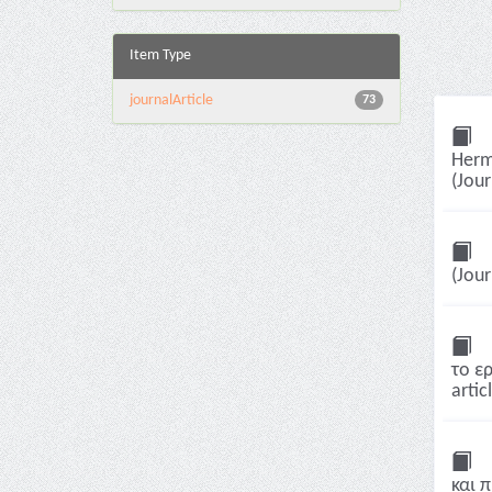
Item Type
journalArticle
73
Herm
(Jour
(Jour
το ε
artic
και 