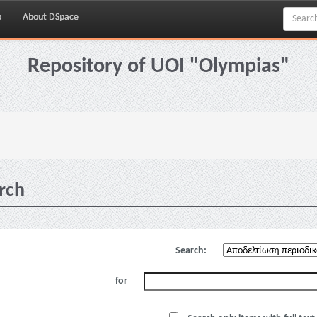
p
About DSpace
Repository of UOI "Olympias"
rch
Search:
for