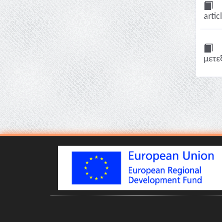
artic
μετε