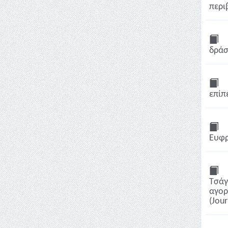
περι
δράσ
επίπε
Ευφρ
Τσάγ
αγορ
(Jour