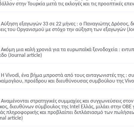
βάλλον στην Τουρκία μετά τις εκλογές και τις προοπτικές επε
Αύξηση εξαγωγών 33 σε 22 μήνες : ο Παναγιώτης Δρόσος, δ
εις του Οργανισμού με στόχο την αύξηση των εξαγωγών (Jour
Ακόμη μια καλή χρονιά για τα ευρωπαϊκά ξενοδοχεία : εντυ
δο (Journal article)
Η Vivodi, ένα βήμα μπροστά από τους ανταγωνιστές της : σ
αίμογλου, προέδρου και διευθύνουσας συμβούλου της Vivodi 
Αναμένονται στρατηγικές συμμαχίες και συγχωνεύσεις στον
κος, διευθύνων σύμβουλος της Intel Ελλάς, μιλάει στην ΟΒΕ γ
άς πληροφορικής και προβλαίπει διπλάσιασμό των πωλήσεω
nal article)