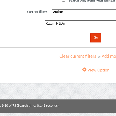
Search only items with full text 
Current filters:
Clear current filters
Add mor
or
View Option
s 1-10 of 73 (Search time: 0.141 seconds).