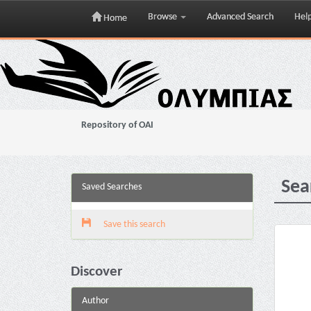
Browse
Advanced Search
Hel
Home
Skip
navigation
Repository of OAI
Sea
Saved Searches
Save this search
Discover
Author