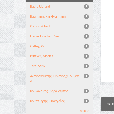
Bach, Richard
1
Baumann, Karl-Hermann
1
Corcos, Albert
1
Frederik de Lez, Zan
1
Gaffey, Pat
1
Pritzker, Nicolas
1
Tara, Sarik
1
Αλογοσκούφης, Γιώργος,;Σιούφας,
1
Δ...
Κουναλάκης, Χαράλαμπος
1
Κουτσιώρης, Ευάγγελος
1
Result
next >