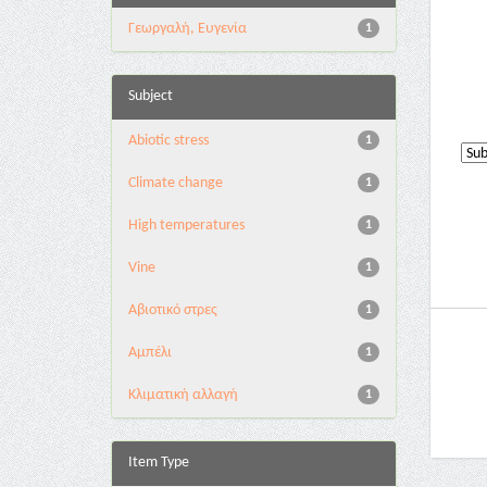
Γεωργαλή, Ευγενία
1
Subject
Abiotic stress
1
Climate change
1
High temperatures
1
Vine
1
Αβιοτικό στρες
1
Αμπέλι
1
Κλιματική αλλαγή
1
Item Type