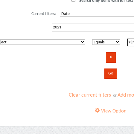
Search only items with full text 
Current filters:
Clear current filters
Add mor
or
View Option