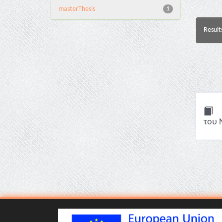
masterThesis
1
Result
του 