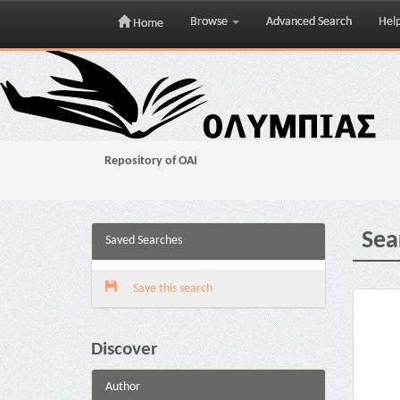
Browse
Advanced Search
Hel
Home
Skip
navigation
Repository of OAI
Sea
Saved Searches
Save this search
Discover
Author