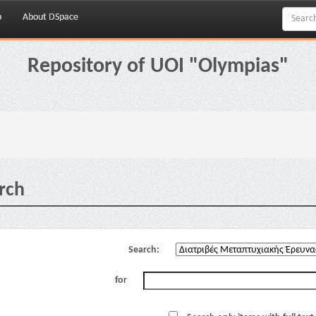
p
About DSpace
Repository of UOI "Olympias"
rch
Search:
for