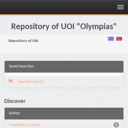
Skip
navigation
Repository of UOI "Olympias"
Repository of OAI
Saved Searches
Save this search
Discover
Author
Γεωργαλή, Ευγενία
1