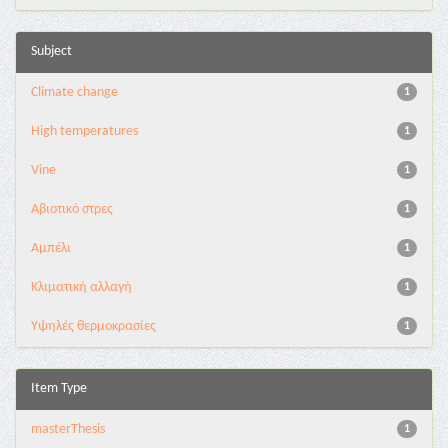
Subject
Climate change
1
High temperatures
1
Vine
1
Αβιοτικό στρες
1
Αμπέλι
1
Κλιματική αλλαγή
1
Υψηλές θερμοκρασίες
1
Item Type
masterThesis
1