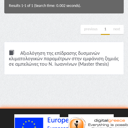
Results 1-1 of 1 (Search time: 0.002 seconds).
previous
1
next
Αξιολόγηση της επίδρασης δυσμενών
κλιματολογικών παραμέτρων στην εμφάνιση ζημιάς
σε αμπελώνες του Ν. Ιωαννίνων (Master thesis)