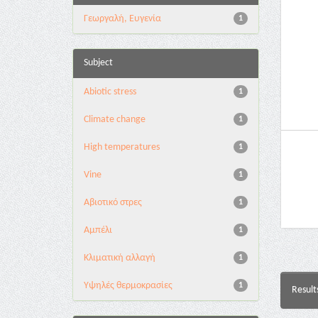
Γεωργαλή, Ευγενία
1
Subject
Abiotic stress
1
Climate change
1
High temperatures
1
Vine
1
Αβιοτικό στρες
1
Αμπέλι
1
Κλιματική αλλαγή
1
Υψηλές θερμοκρασίες
1
Result