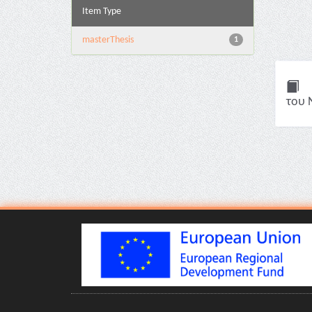
Item Type
masterThesis
1
του 