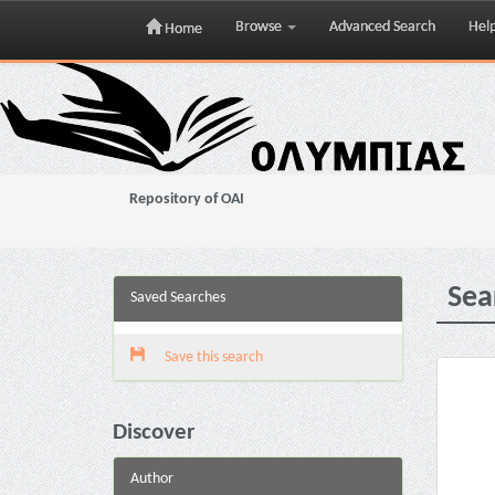
Browse
Advanced Search
Hel
Home
Skip
navigation
Repository of OAI
Sea
Saved Searches
Save this search
Discover
Author