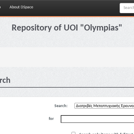
p
About DSpace
Repository of UOI "Olympias"
rch
Search:
for