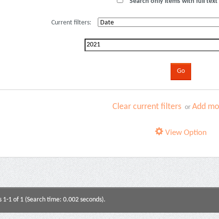
Search only items with full text 
Current filters:
Clear current filters
Add mor
or
View Option
s 1-1 of 1 (Search time: 0.002 seconds).