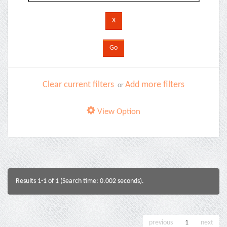
Clear current filters
Add more filters
or
View Option
Results 1-1 of 1 (Search time: 0.002 seconds).
previous
1
next