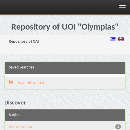
Skip
navigation
Repository of UOI "Olympias"
Repository of OAI
Saved Searches
Save this search
Discover
Subject
Aνταγωνισμός
1