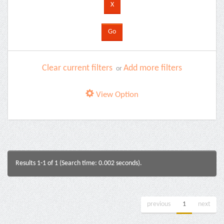
Clear current filters
Add more filters
or
View Option
Results 1-1 of 1 (Search time: 0.002 seconds).
previous
1
next