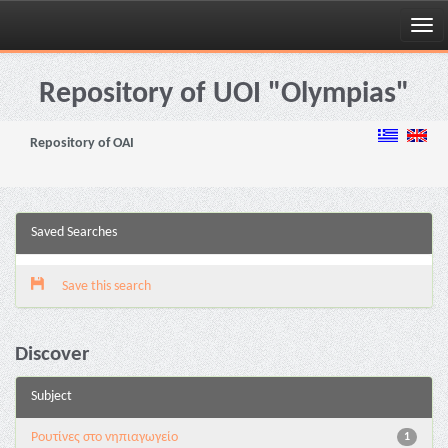
Skip
navigation
Repository of UOI "Olympias"
Repository of OAI
Saved Searches
Save this search
Discover
Subject
Pουτίνες στο νηπιαγωγείο
1