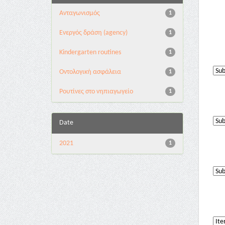
Aνταγωνισμός
1
Eνεργός δράση (agency)
1
Kindergarten routines
1
Oντολογική ασφάλεια
1
Pουτίνες στο νηπιαγωγείο
1
Date
2021
1