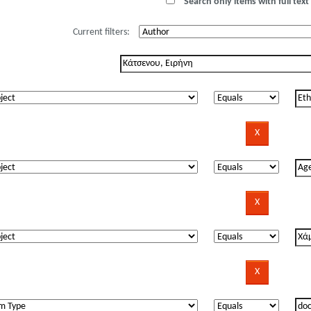
Search only items with full text 
Current filters: