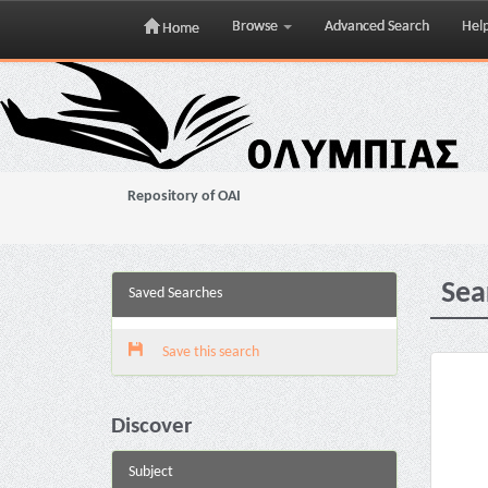
Browse
Advanced Search
Hel
Home
Skip
navigation
Repository of OAI
Sea
Saved Searches
Save this search
Discover
Subject