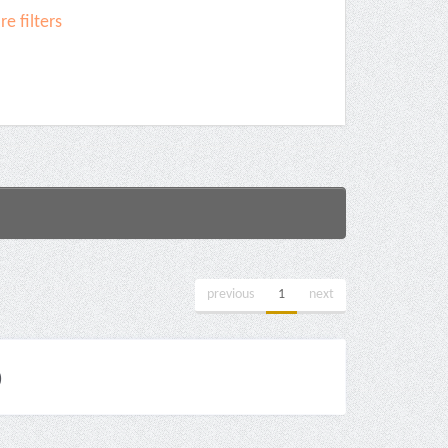
e filters
previous
1
next
)