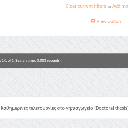
Clear current filters
Add mor
or
View Option
s 1-1 of 1 (Search time: 0.003 seconds).
Καθημερινές τελετουργίες στο νηπιαγωγείο (Doctoral thesis