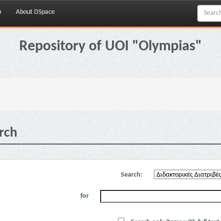
p
About DSpace
Repository of UOI "Olympias"
rch
Search:
for