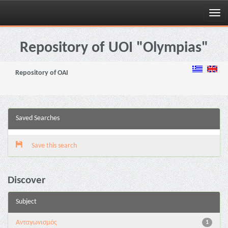
Skip
navigation
Repository of UOI "Olympias"
Repository of OAI
Saved Searches
Save this search
Discover
Subject
Aνταγωνισμός
1