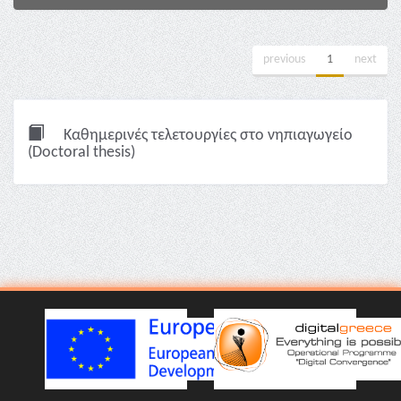
previous
1
next
Καθημερινές τελετουργίες στο νηπιαγωγείο
(Doctoral thesis)