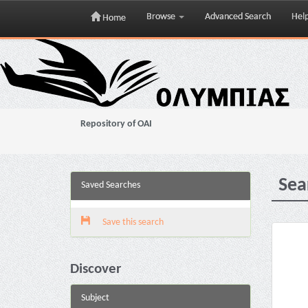
Browse
Advanced Search
Hel
Home
Skip
navigation
Repository of OAI
Sea
Saved Searches
Save this search
Discover
Subject