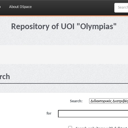
p
About DSpace
Repository of UOI "Olympias"
rch
Search:
for