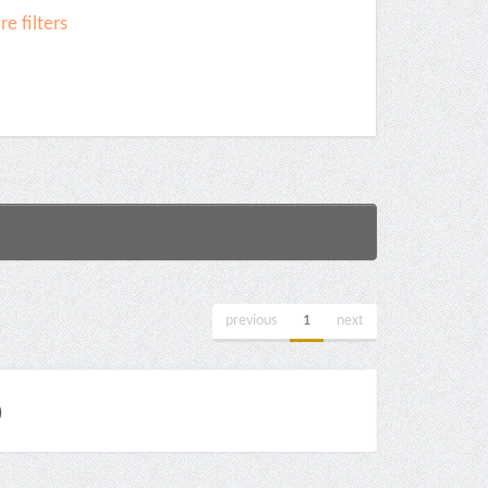
e filters
previous
1
next
)