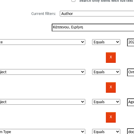
Search only items with full text 
Current filters: