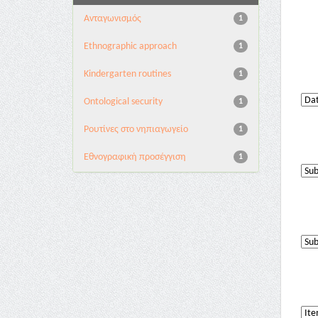
Aνταγωνισμός
1
Ethnographic approach
1
Kindergarten routines
1
Ontological security
1
Pουτίνες στο νηπιαγωγείο
1
Εθνογραφική προσέγγιση
1