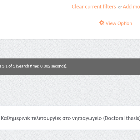
Clear current filters
Add mor
or
View Option
s 1-1 of 1 (Search time: 0.002 seconds).
Καθημερινές τελετουργίες στο νηπιαγωγείο (Doctoral thesis