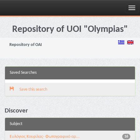
Skip
navigation
Repository of UOI "Olympias"
Repository of OAI
Saved Searches
Save this search
Discover
Subject
Ευλόγιος Κουρίλας- Φωτογραφικό αρ...
16