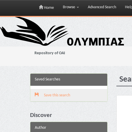
Browse
Advanced Search
Hel
Home
Skip
navigation
Repository of OAI
Sea
Saved Searches
Save this search
Discover
Author