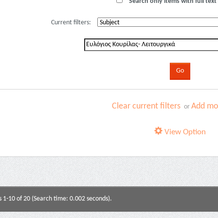
Search only items with full text 
Current filters:
Clear current filters
Add mor
or
View Option
s 1-10 of 20 (Search time: 0.002 seconds).