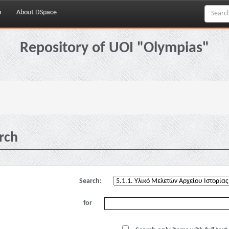
p
About DSpace
Repository of UOI "Olympias"
rch
Search:
for