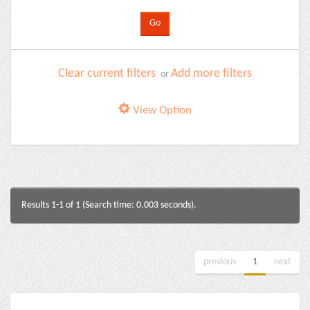
Clear current filters
Add more filters
or
View Option
Results 1-1 of 1 (Search time: 0.003 seconds).
previous
1
next