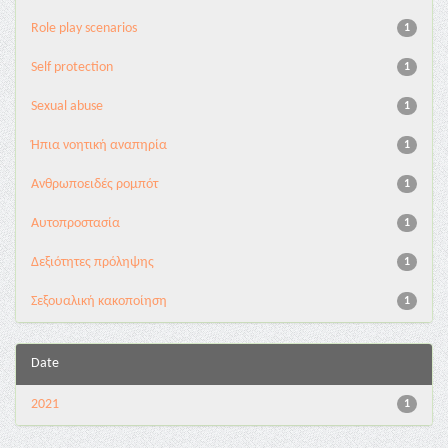
Role play scenarios
1
Self protection
1
Sexual abuse
1
Ήπια νοητική αναπηρία
1
Ανθρωποειδές ρομπότ
1
Αυτοπροστασία
1
Δεξιότητες πρόληψης
1
Σεξουαλική κακοποίηση
1
Date
2021
1