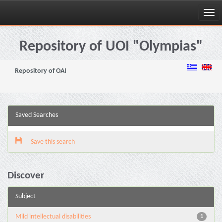
Skip
navigation
Repository of UOI "Olympias"
Repository of OAI
Saved Searches
Save this search
Discover
Subject
Mild intellectual disabilities
1