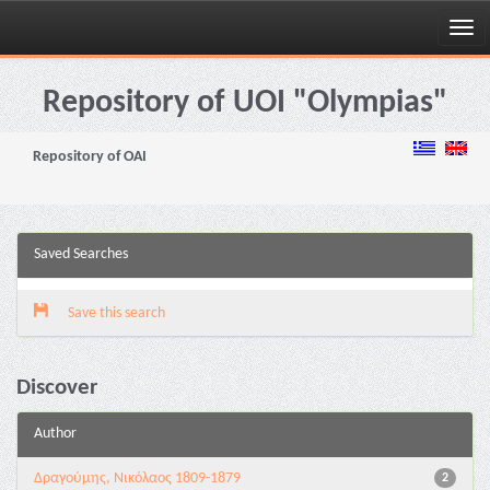
Skip
navigation
Repository of UOI "Olympias"
Repository of OAI
Saved Searches
Save this search
Discover
Author
Δραγούμης, Νικόλαος 1809-1879
2