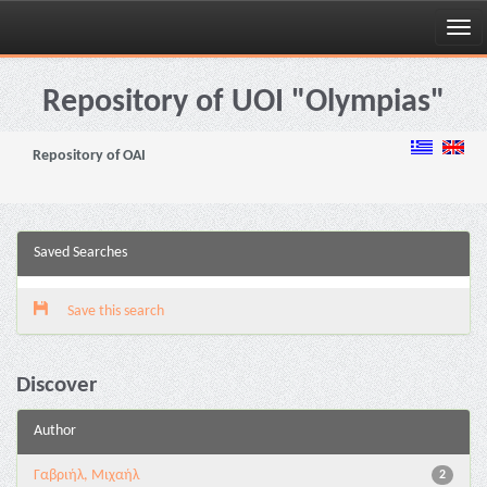
Skip
navigation
Repository of UOI "Olympias"
Repository of OAI
Saved Searches
Save this search
Discover
Author
Γαβριήλ, Μιχαήλ
2