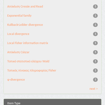
Aπόκλιση Cressie and Read
1
Exponential family
1
Kullback-Leibler divergence
1
Local divergence
1
Local Fisher information matrix
1
Απόκλιση Csiszar
1
Τοπικό στατιστικό ελέγχου Wald
1
Τοπικός πίνακας πληροφορίας Fisher
1
φ-divergence
1
next >
Item Type