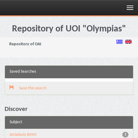
Skip
navigation
Repository of UOI "Olympias"
Repository of OAI
Saved Searches
Save this search
Discover
Subject
Aπόκλιση BHHJ
1