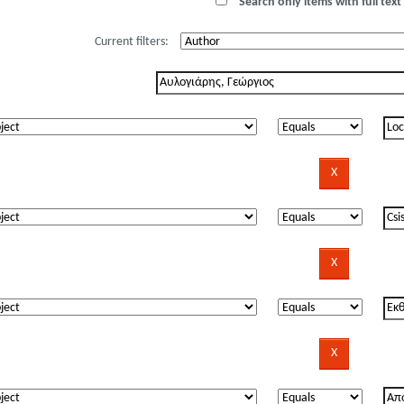
Search only items with full text 
Current filters: