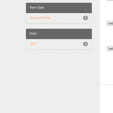
Item Type
doctoralThesis
1
Date
2017
1