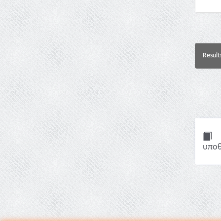
Result
υποθ