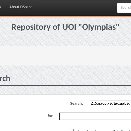
p
About DSpace
Repository of UOI "Olympias"
rch
Search:
for