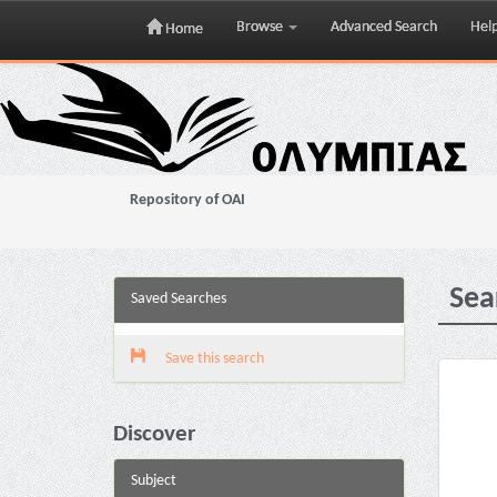
Browse
Advanced Search
Hel
Home
Skip
navigation
Repository of OAI
Sea
Saved Searches
Save this search
Discover
Subject