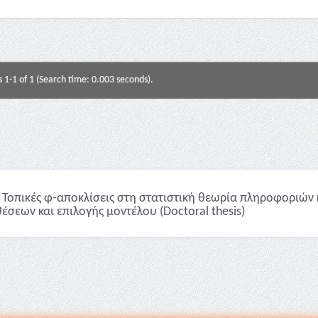
s 1-1 of 1 (Search time: 0.003 seconds).
Τοπικές φ-αποκλίσεις στη στατιστική θεωρία πληροφοριών 
έσεων και επιλογής μοντέλου (Doctoral thesis)