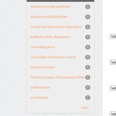
Aπόκλιση Cressie and Read
1
Aπόκλιση Kullback-Leibler
1
Cressie and Read power divergence
1
Kullback-Leibler divergence
1
Local divergence
1
Local Fisher information matrix
1
Απόκλιση Csiszar
1
Τοπικός πίνακας πληροφορίας Fisher
1
φ-divergence
1
φ-απόκλιση
1
next >