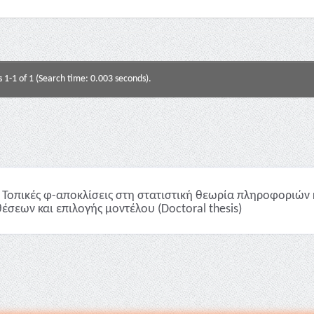
s 1-1 of 1 (Search time: 0.003 seconds).
Τοπικές φ-αποκλίσεις στη στατιστική θεωρία πληροφοριών 
έσεων και επιλογής μοντέλου (Doctoral thesis)