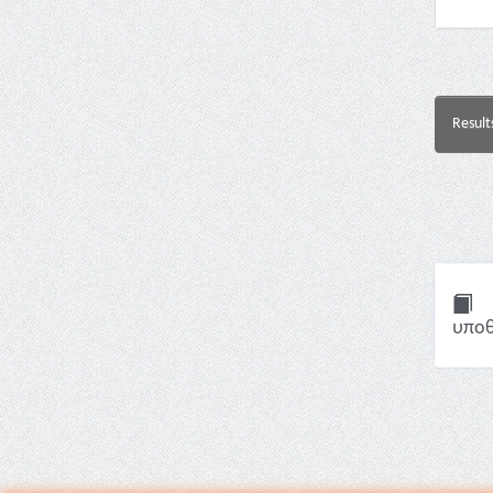
Result
υποθ