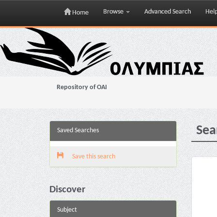
Browse
Advanced Search
Hel
Home
Skip
navigation
Repository of OAI
Sea
Saved Searches
Save this search
Discover
Subject