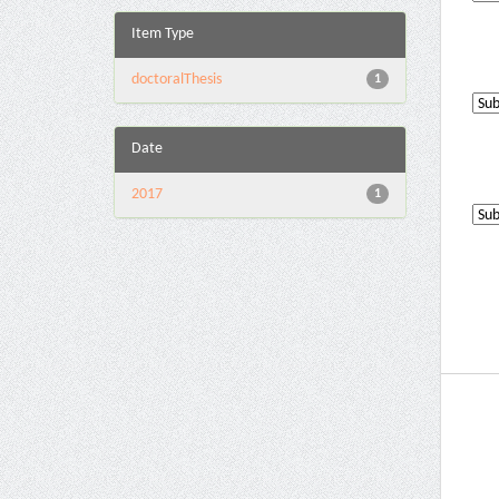
Item Type
doctoralThesis
1
Date
2017
1