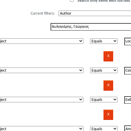
Search only items with full text 
Current filters: