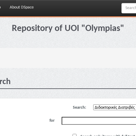
p
About DSpace
Repository of UOI "Olympias"
rch
Search:
for