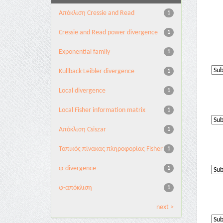
Aπόκλιση Cressie and Read
1
Cressie and Read power divergence
1
Exponential family
1
Kullback-Leibler divergence
1
Local divergence
1
Local Fisher information matrix
1
Απόκλιση Csiszar
1
Τοπικός πίνακας πληροφορίας Fisher
1
φ-divergence
1
φ-απόκλιση
1
next >