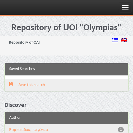
Skip
navigation
Repository of UOI "Olympias"
Repository of OAI
Saved Searches
Save this search
Discover
Author
Βαμβακίδου, Ιφιγένεια
1