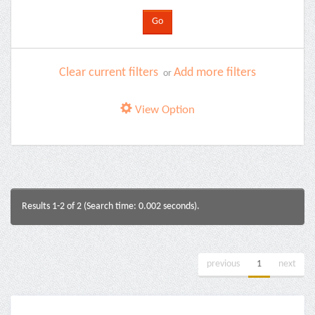
Clear current filters
Add more filters
or
View Option
Results 1-2 of 2 (Search time: 0.002 seconds).
previous
1
next