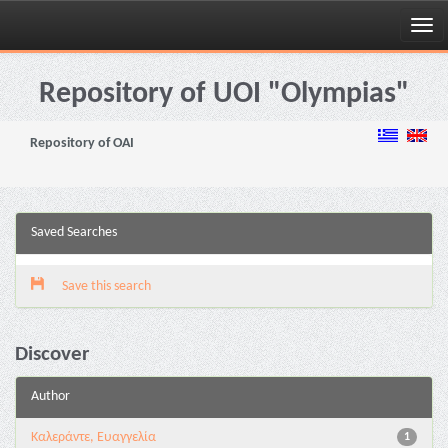
Skip
navigation
Repository of UOI "Olympias"
Repository of OAI
Saved Searches
Save this search
Discover
Author
Καλεράντε, Ευαγγελία
1