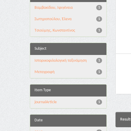
Βαμβακίδου, Ιφιγένεια
1
Σωτηροπούλου, Έλενα
1
Τσιούμης, Κωνσταντίνος
1
Subject
Ιστορικοφιλολογική ταξινόμηση
1
Μεταγραφή
1
Item Type
journalArticle
1
Result
Date