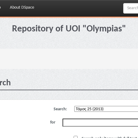
p
About DSpace
Repository of UOI "Olympias"
rch
Search:
for