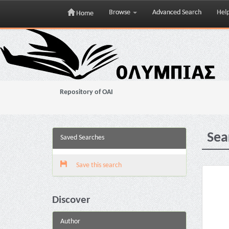
Browse
Advanced Search
Hel
Home
Skip
navigation
Repository of OAI
Sea
Saved Searches
Save this search
Discover
Author