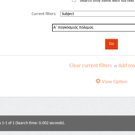
Search only items with full text 
Current filters:
Clear current filters
Add mor
or
View Option
s 1-1 of 1 (Search time: 0.002 seconds).