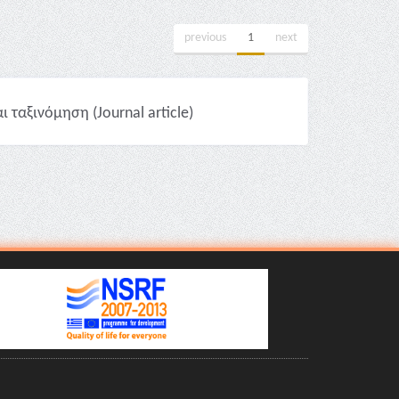
previous
1
next
ταξινόμηση (Journal article)