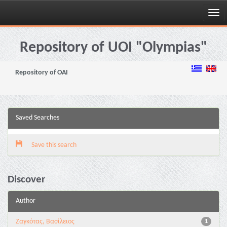
Skip
navigation
Repository of UOI "Olympias"
Repository of OAI
Saved Searches
Save this search
Discover
Author
Ζαγκότας, Βασίλειος
1