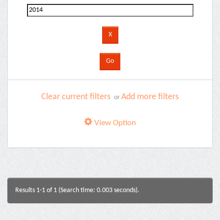
Clear current filters
Add more filters
or
View Option
Results 1-1 of 1 (Search time: 0.003 seconds).