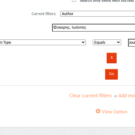
Search only items with full text 
Current filters:
Clear current filters
Add mor
or
View Option