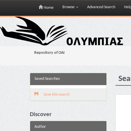
Browse
Advanced Search
Hel
Home
Skip
navigation
Repository of OAI
Sea
Saved Searches
Save this search
Discover
Author