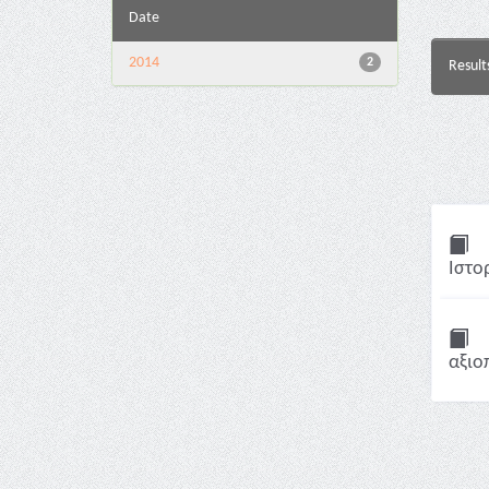
Date
2014
2
Result
Ιστορ
αξιο