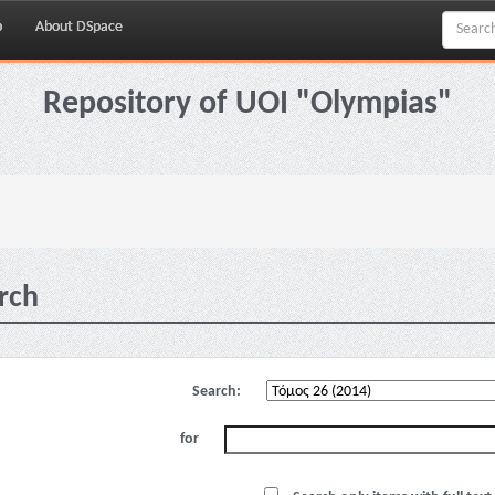
p
About DSpace
Repository of UOI "Olympias"
rch
Search:
for