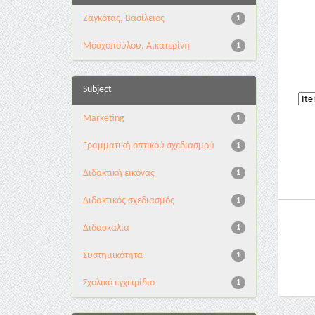
Ζαγκότας, Βασίλειος
1
Μοσχοπούλου, Αικατερίνη
1
Subject
Marketing
1
Γραμματική οπτικού σχεδιασμού
1
Διδακτική εικόνας
1
Διδακτικός σχεδιασμός
1
Διδασκαλία
1
Συστημικότητα
1
Σχολικό εγχειρίδιο
1