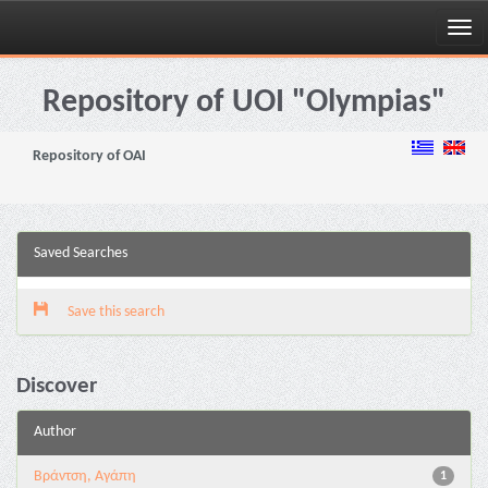
Skip
navigation
Repository of UOI "Olympias"
Repository of OAI
Saved Searches
Save this search
Discover
Author
Βράντση, Αγάπη
1