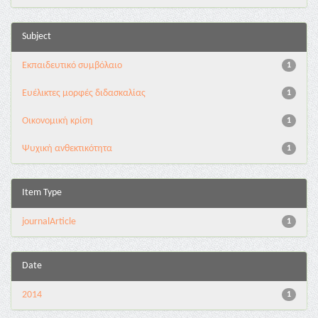
Subject
Εκπαιδευτικό συμβόλαιο
1
Ευέλικτες μορφές διδασκαλίας
1
Οικονομική κρίση
1
Ψυχική ανθεκτικότητα
1
Item Type
journalArticle
1
Date
2014
1