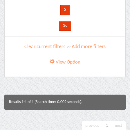
Clear current filters
Add more filters
or
View Option
Results 1-1 of 1 (Search time: 0.002 seconds).
previous
1
next