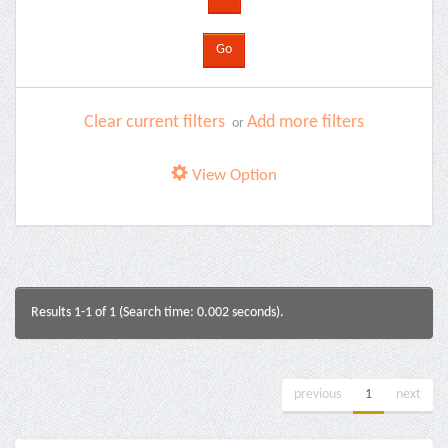
Clear current filters
Add more filters
or
View Option
Results 1-1 of 1 (Search time: 0.002 seconds).
previous
1
next