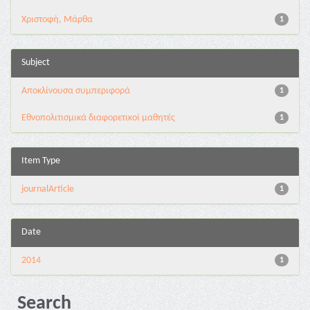
Χριστοφή, Μάρθα
1
Subject
Αποκλίνουσα συμπεριφορά
1
Εθνοπολιτισμικά διαφορετικοί μαθητές
1
Item Type
journalArticle
1
Date
2014
1
Search