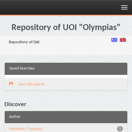
Skip
navigation
Repository of UOI "Olympias"
Repository of OAI
Saved Searches
Save this search
Discover
Author
Νικολάου, Γεώργιος
1