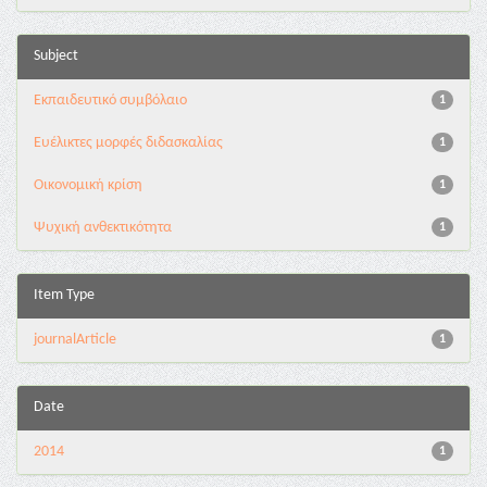
Subject
Εκπαιδευτικό συμβόλαιο
1
Ευέλικτες μορφές διδασκαλίας
1
Οικονομική κρίση
1
Ψυχική ανθεκτικότητα
1
Item Type
journalArticle
1
Date
2014
1