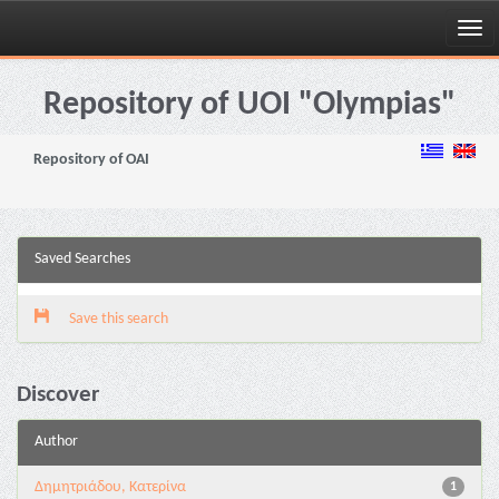
Skip
navigation
Repository of UOI "Olympias"
Repository of OAI
Saved Searches
Save this search
Discover
Author
Δημητριάδου, Κατερίνα
1