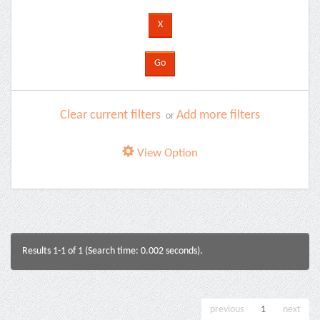
Clear current filters
Add more filters
or
View Option
Results 1-1 of 1 (Search time: 0.002 seconds).
previous
1
next