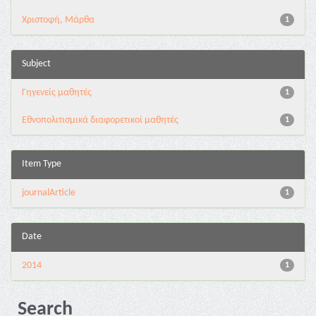
Χριστοφή, Μάρθα
1
Subject
Γηγενείς μαθητές
1
Εθνοπολιτισμικά διαφορετικοί μαθητές
1
Item Type
journalArticle
1
Date
2014
1
Search