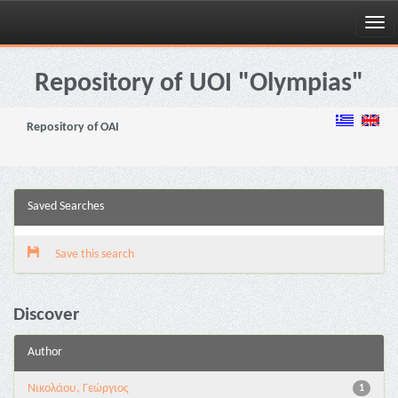
Skip
navigation
Repository of UOI "Olympias"
Repository of OAI
Saved Searches
Save this search
Discover
Author
Νικολάου, Γεώργιος
1