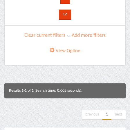
Clear current filters
Add more filters
or
View Option
Results 1-1 of 1 (Search time: 0.002 seconds).
previous
1
next