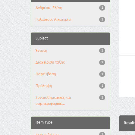
Ανδρέου, Ελένη
1
Γαλιώτου, Αικατερίνη
1
Subject
Ένταξη
1
Διαχείριση τάξης
1
Παρέμβαση
1
Πρόληψη
1
Συναισθηματικές και
1
συμπεριφορικέ...
Item Type
Result
journalArticle
1