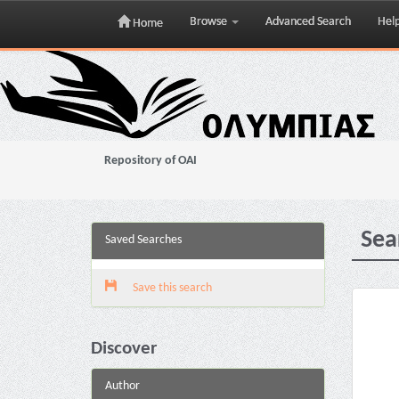
Browse
Advanced Search
Hel
Home
Skip
navigation
Repository of OAI
Sea
Saved Searches
Save this search
Discover
Author