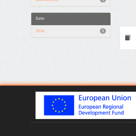
Date
2014
1