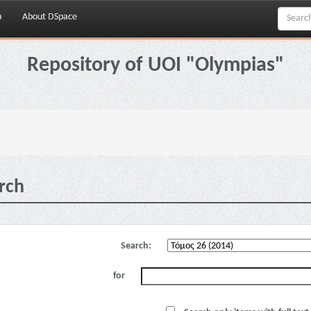
p
About DSpace
Repository of UOI "Olympias"
rch
Search:
for