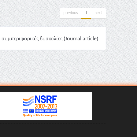
previous
1
next
υμπεριφορικές δυσκολίες (Journal article)