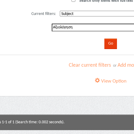
Search only items with full text 
Current filters:
Clear current filters
Add mor
or
View Option
s 1-1 of 1 (Search time: 0.002 seconds).