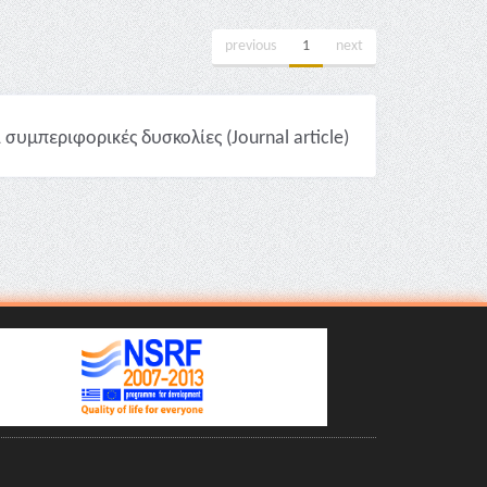
previous
1
next
υμπεριφορικές δυσκολίες (Journal article)