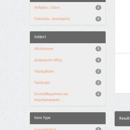
Ανδρέου, Ελένη
1
Γαλιώτου, Αικατερίνη
1
Subject
Αξιολόγηση
1
Διαχείριση τάξης
1
Παρέμβαση
1
Πρόληψη
1
Συναισθηματικές και
1
συμπεριφορικέ...
Item Type
Result
journalArticle
1