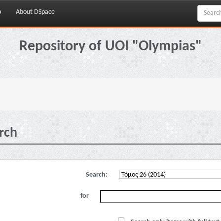
p
About DSpace
Repository of UOI "Olympias"
rch
Search:
for