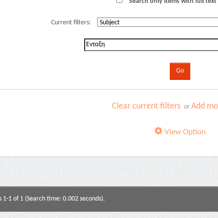
Search only items with full text 
Current filters:
Clear current filters
Add mor
or
View Option
s 1-1 of 1 (Search time: 0.002 seconds).