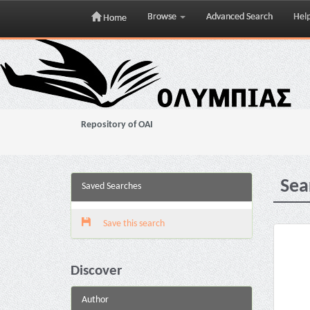
Browse
Advanced Search
Hel
Home
Skip
navigation
Repository of OAI
Sea
Saved Searches
Save this search
Discover
Author