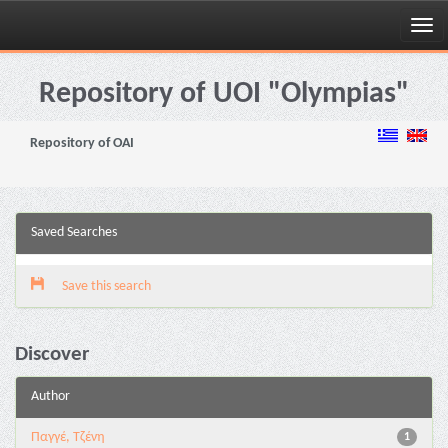
Skip
navigation
Repository of UOI "Olympias"
Repository of OAI
Saved Searches
Save this search
Discover
Author
Παγγέ, Τζένη
1