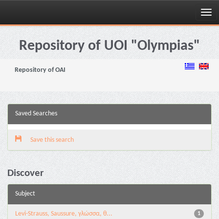
Skip
navigation
Repository of UOI "Olympias"
Repository of OAI
Saved Searches
Save this search
Discover
Subject
Levi-Strauss, Saussure, γλώσσα, θ...
1