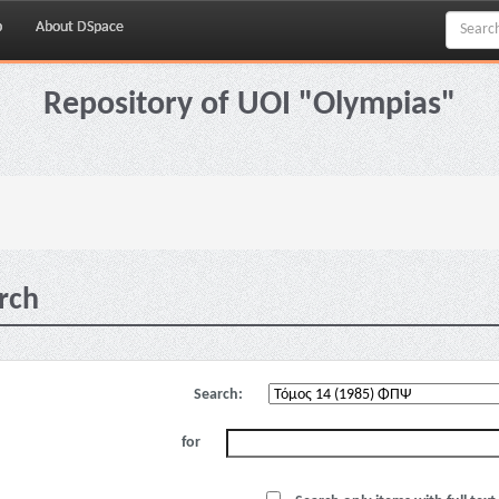
p
About DSpace
Repository of UOI "Olympias"
rch
Search:
for