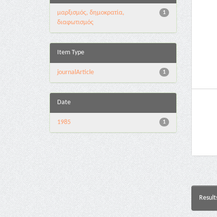
μαρξισμός, δημοκρατία,
1
διαφωτισμός
Item Type
journalArticle
1
Date
1985
1
Result