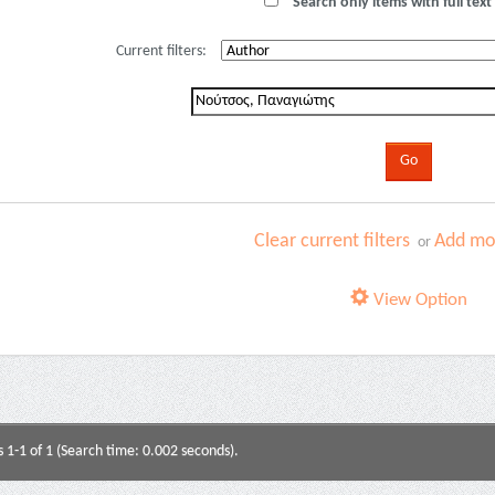
Search only items with full text 
Current filters:
Clear current filters
Add mor
or
View Option
s 1-1 of 1 (Search time: 0.002 seconds).