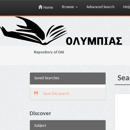
Browse
Advanced Search
Hel
Home
Skip
navigation
Repository of OAI
Sea
Saved Searches
Save this search
Discover
Subject