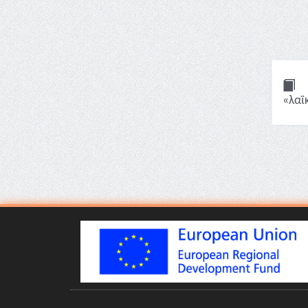
«λαϊκ