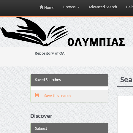
Browse
Advanced Search
Hel
Home
Skip
navigation
Repository of OAI
Sea
Saved Searches
Save this search
Discover
Subject