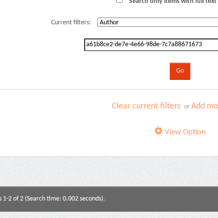
Search only items with full text 
Current filters:
Clear current filters
Add mor
or
View Option
s 1-2 of 2 (Search time: 0.002 seconds).