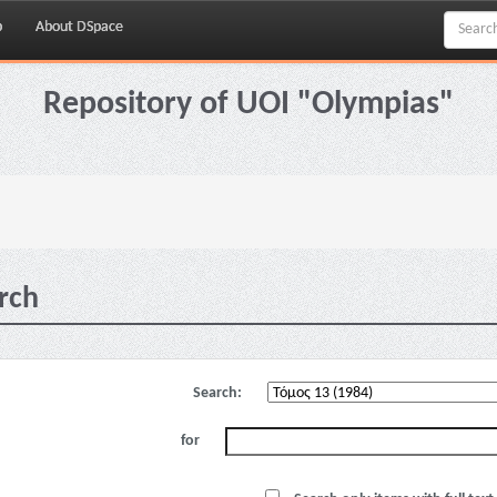
p
About DSpace
Repository of UOI "Olympias"
rch
Search:
for