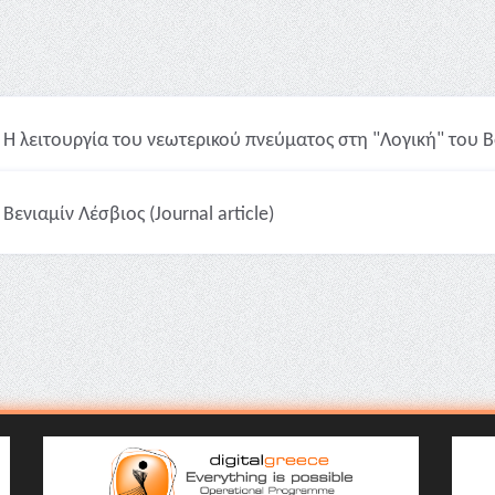
Η λειτουργία του νεωτερικού πνεύματος στη "Λογική" του Βο
Βενιαμίν Λέσβιος (Journal article)