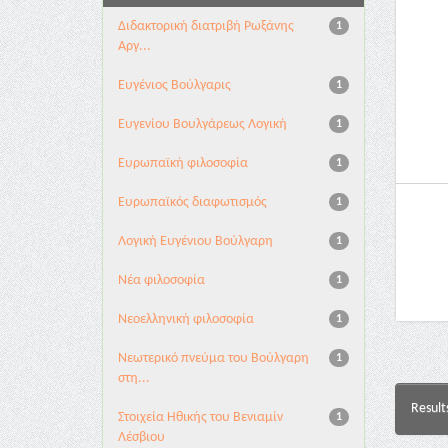
Διδακτορική διατριβή Ρωξάνης
1
Αργ...
Ευγένιος Βούλγαρις
1
Ευγενίου Βουλγάρεως Λογική
1
Ευρωπαϊκή φιλοσοφία
1
Ευρωπαϊκός διαφωτισμός
1
Λογική Ευγένιου Βούλγαρη
1
Νέα φιλοσοφία
1
Νεοελληνική φιλοσοφία
1
Νεωτερικό πνεύμα του Βούλγαρη
1
στη...
Result
Στοιχεία Ηθικής του Βενιαμίν
1
Λέσβιου