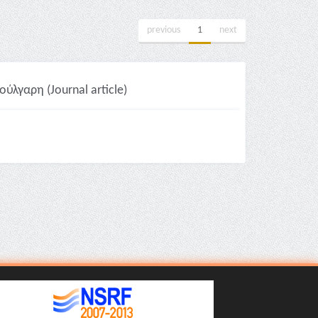
previous
1
next
ύλγαρη (Journal article)