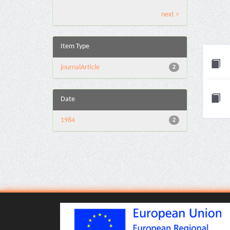
next >
Item Type
journalArticle
2
Date
1984
2