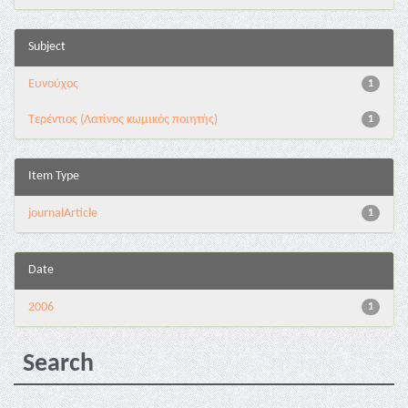
Subject
Ευνούχος
1
Τερέντιος (Λατίνος κωμικός ποιητής)
1
Item Type
journalArticle
1
Date
2006
1
Search