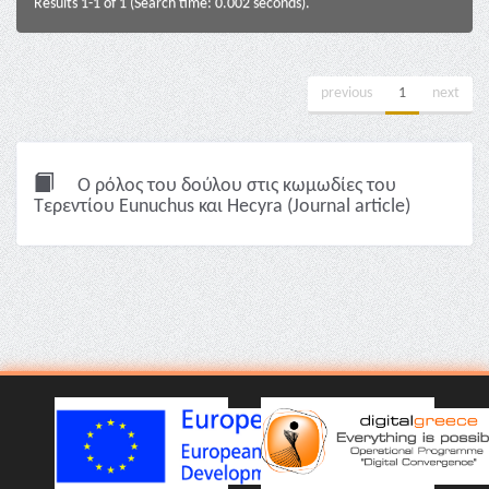
Results 1-1 of 1 (Search time: 0.002 seconds).
previous
1
next
Ο ρόλος του δούλου στις κωμωδίες του
Τερεντίου Eunuchus και Hecyra (Journal article)