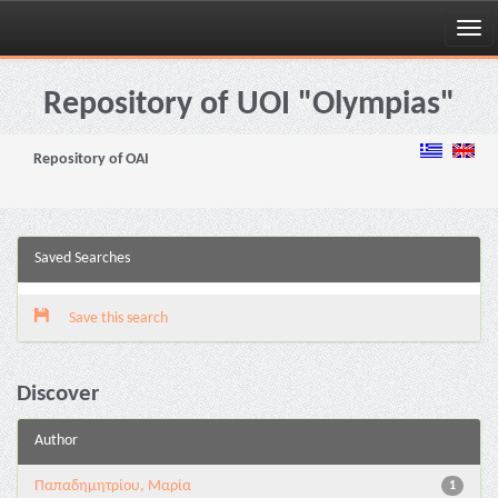
Skip
navigation
Repository of UOI "Olympias"
Repository of OAI
Saved Searches
Save this search
Discover
Author
Παπαδημητρίου, Μαρία
1