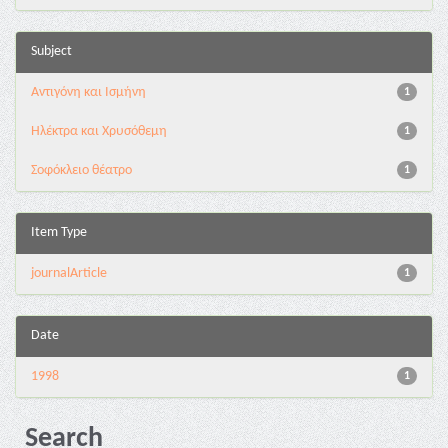
Subject
Αντιγόνη και Ισμήνη
1
Ηλέκτρα και Χρυσόθεμη
1
Σοφόκλειο θέατρο
1
Item Type
journalArticle
1
Date
1998
1
Search