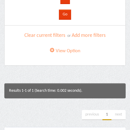
Clear current filters
Add more filters
or
View Option
Results 1-1 of 1 (Search time: 0.002 seconds).
previous
1
next