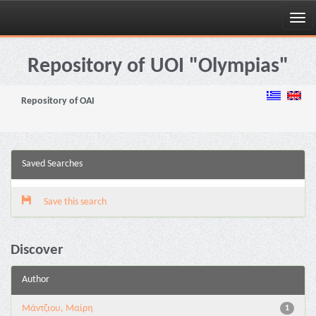
Skip
navigation
Repository of UOI "Olympias"
Repository of OAI
Saved Searches
Save this search
Discover
Author
Μάντζιου, Μαίρη
1