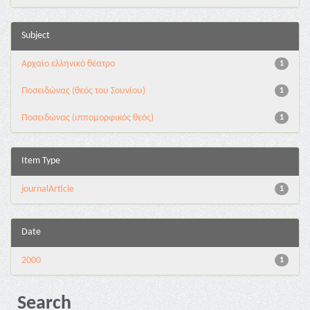
Subject
Αρχαίο ελληνικό θέατρο
1
Ποσειδώνας (θεός του Σουνίου)
1
Ποσειδώνας (ιππομορφικός θεός)
1
Item Type
journalArticle
1
Date
2000
1
Search