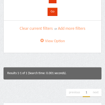
Clear current filters
Add more filters
or
View Option
Results 1-1 of 1 (Search time: 0.001 seconds).
previous
1
next