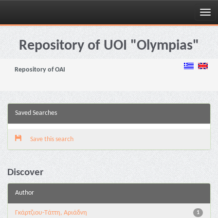
Skip
navigation
Repository of UOI "Olympias"
Repository of OAI
Saved Searches
Save this search
Discover
Author
Γκάρτζιου-Τάττη, Αριάδνη
1