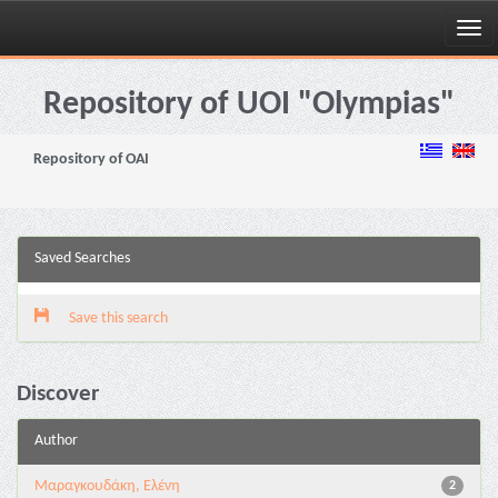
Skip
navigation
Repository of UOI "Olympias"
Repository of OAI
Saved Searches
Save this search
Discover
Author
Μαραγκουδάκη, Ελένη
2