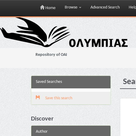
Browse
Advanced Search
Hel
Home
Skip
navigation
Repository of OAI
Sea
Saved Searches
Save this search
Discover
Author