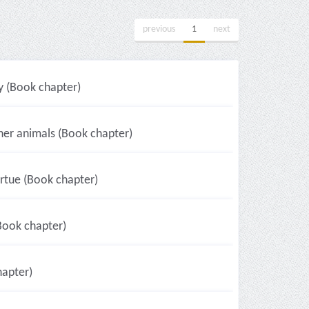
previous
1
next
ty (Book chapter)
er animals (Book chapter)
irtue (Book chapter)
(Book chapter)
apter)