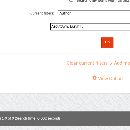
Search only items with full text 
Current filters:
Clear current filters
Add mor
or
View Option
s 1-9 of 9 (Search time: 0.002 seconds).