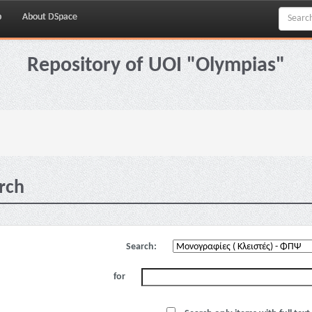
p
About DSpace
Repository of UOI "Olympias"
rch
Search:
for