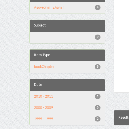
Λεοντσίνη, Ελένη Γ.
4
Subject
-
9
Item Type
bookChapter
9
Date
2010 - 2011
1
2000 - 2009
6
Result
1999 - 1999
2