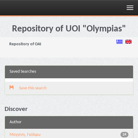
Skip
navigation
Repository of UOI "Olympias"
Repository of OAI
Saved Searches
Save this search
Discover
Author
Μαγγίνη, Γκόλφω
24