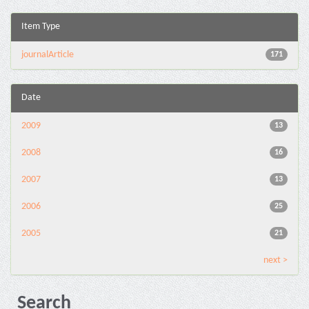
Item Type
journalArticle
171
Date
2009
13
2008
16
2007
13
2006
25
2005
21
next >
Search