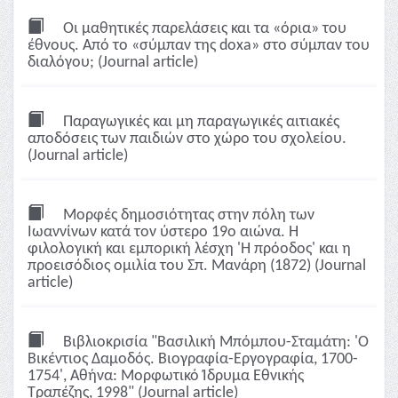
Οι μαθητικές παρελάσεις και τα «όρια» του
έθνους. Από το «σύμπαν της doxa» στο σύμπαν του
διαλόγου; (Journal article)
Παραγωγικές και μη παραγωγικές αιτιακές
αποδόσεις των παιδιών στο χώρο του σχολείου.
(Journal article)
Μορφές δημοσιότητας στην πόλη των
Ιωαννίνων κατά τον ύστερο 19ο αιώνα. Η
φιλολογική και εμπορική λέσχη 'Η πρόοδος' και η
προεισόδιος ομιλία του Σπ. Μανάρη (1872) (Journal
article)
Βιβλιοκρισία "Βασιλική Μπόμπου-Σταμάτη: 'Ο
Βικέντιος Δαμοδός. Βιογραφία-Εργογραφία, 1700-
1754', Αθήνα: Μορφωτικό Ίδρυμα Εθνικής
Τραπέζης, 1998" (Journal article)