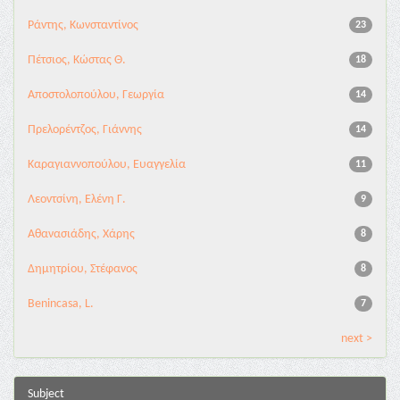
Ράντης, Κωνσταντίνος
23
Πέτσιος, Κώστας Θ.
18
Αποστολοπούλου, Γεωργία
14
Πρελορέντζος, Γιάννης
14
Καραγιαννοπούλου, Ευαγγελία
11
Λεοντσίνη, Ελένη Γ.
9
Αθανασιάδης, Χάρης
8
Δημητρίου, Στέφανος
8
Benincasa, L.
7
next >
Subject