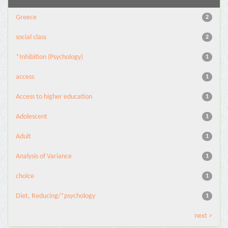
Greece
2
social class
2
*Inhibition (Psychology)
1
access
1
Access to higher education
1
Adolescent
1
Adult
1
Analysis of Variance
1
choice
1
Diet, Reducing/*psychology
1
next >