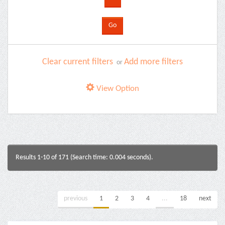
Clear current filters
Add more filters
or
View Option
Results 1-10 of 171 (Search time: 0.004 seconds).
previous
1
2
3
4
...
18
next