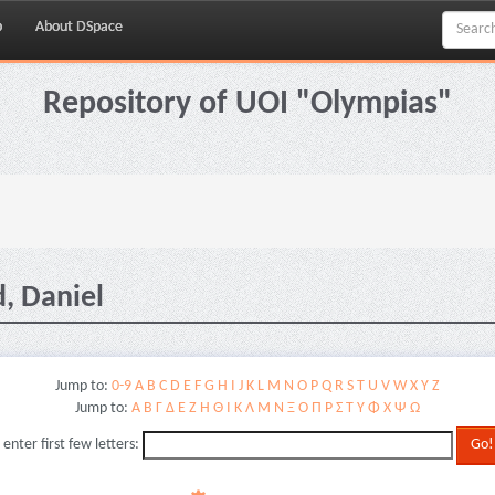
p
About DSpace
Repository of UOI "Olympias"
, Daniel
Jump to:
0-9
A
B
C
D
E
F
G
H
I
J
K
L
M
N
O
P
Q
R
S
T
U
V
W
X
Y
Z
Jump to:
Α
Β
Γ
Δ
Ε
Ζ
Η
Θ
Ι
Κ
Λ
Μ
Ν
Ξ
Ο
Π
Ρ
Σ
Τ
Υ
Φ
Χ
Ψ
Ω
 enter first few letters: