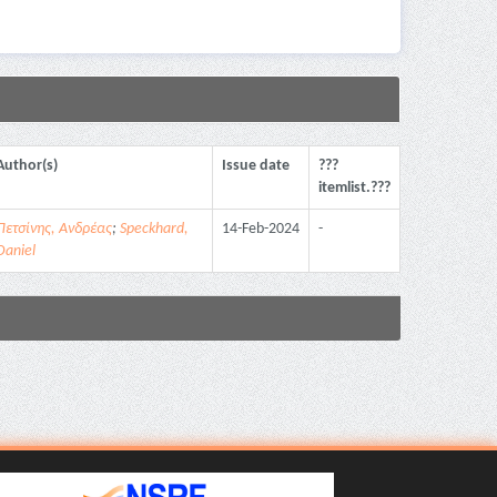
Author(s)
Issue date
???
itemlist.???
Πετσίνης, Ανδρέας
;
Speckhard,
14-Feb-2024
-
Daniel