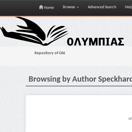
Browse
Advanced Search
Hel
Home
Skip
navigation
Repository of OAI
Browsing by Author Speckhard
or