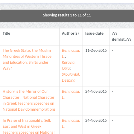
Showing results 1 to 11 of 11
Title
Author(s)
Issue date
???
itemlist.???
The Greek State, the Muslim
Benincasa,
11-Dec-2015
-
Minorities of Western Thrace
L.
;
and Education: Shifts under
Karavia,
Way?
Olga
;
Skoulariki),
Despina
History is the Mirror of Our
Benincasa,
24-Nov-2015
-
Character : National Character
L.
in Greek Teachers Speeches on
National Day Commemorations
In Praise of Irrationality: Self,
Benincasa,
24-Nov-2015
-
East and West in Greek
L.
Teachers Speeches on National