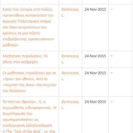
Εσείς που ύστερα από πολλές
Benincasa,
24-Nov-2015
-
προσπάθειες κατακτήσατε την
L.
κορυφή: Πολιτισμικοί στόχοι
στο λόγο εκπροσώπων του
κράτους σε μια τελετή
επιβράβευσης αριστευσάντων
μαθητών
Μαθητικές παρελάσεις: Το
Benincasa,
24-Nov-2015
-
έθνος στον καθρέφτη
L.
Οι μαθητικές παρελάσεις και τα
Benincasa,
24-Nov-2015
-
«όρια» του έθνους. Από το
L.
«σύμπαν της doxa» στο σύμπαν
του διαλόγου;
Το τεστ του θρανίου , ή, ο
Benincasa,
24-Nov-2015
-
συμμαθητής ο διαφορετικός . Η
L.
συμπλήρωση του
ερωτηματολογίου ως
παιδαγωγική αλληλεπίδραση
(=The "test of the desk", or, the