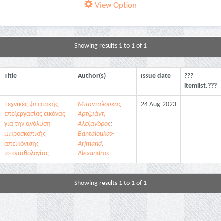
View Option
Showing results 1 to 1 of 1
Title
Author(s)
Issue date
???
itemlist.???
Τεχνικές ψηφιακής
Μπανταλούκας-
24-Aug-2023
-
επεξεργασίας εικόνας
Αρτζμάντ,
για την ανάλυση
Αλέξανδρος
;
μικροσκοπικής
Bantaloukas-
απεικόνισης
Arjmand,
ιστοπαθολογίας
Alexandros
Showing results 1 to 1 of 1