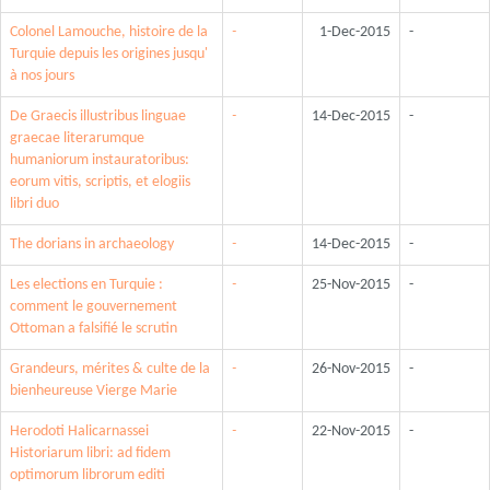
Colonel Lamouche, histoire de la
-
1-Dec-2015
-
Turquie depuis les origines jusqu'
à nos jours
De Graecis illustribus linguae
-
14-Dec-2015
-
graecae literarumque
humaniorum instauratoribus:
eorum vitis, scriptis, et elogiis
libri duo
The dorians in archaeology
-
14-Dec-2015
-
Les elections en Turquie :
-
25-Nov-2015
-
comment le gouvernement
Ottoman a falsifié le scrutin
Grandeurs, mérites & culte de la
-
26-Nov-2015
-
bienheureuse Vierge Marie
Herodoti Halicarnassei
-
22-Nov-2015
-
Historiarum libri: ad fidem
optimorum librorum editi