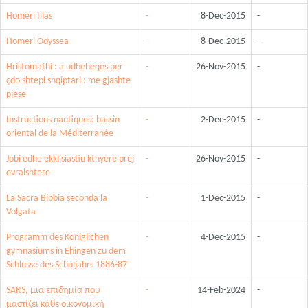
Homeri Ilias
-
8-Dec-2015
-
Homeri Odyssea
-
8-Dec-2015
-
Hristomathi : a udheheqes per
-
26-Nov-2015
-
çdo shtepi shqiptari : me gjashte
pjese
Instructions nautiques: bassin
-
2-Dec-2015
-
oriental de la Méditerranée
Jobi edhe ekklisiastiu kthyere prej
-
26-Nov-2015
-
evraishtese
La Sacra Bibbia seconda la
-
1-Dec-2015
-
Volgata
Programm des Königlichen
-
4-Dec-2015
-
gymnasiums in Ehingen zu dem
Schlusse des Schuljahrs 1886-87
SARS, μια επιδημία που
-
14-Feb-2024
-
μαστίζει κάθε οικονομική