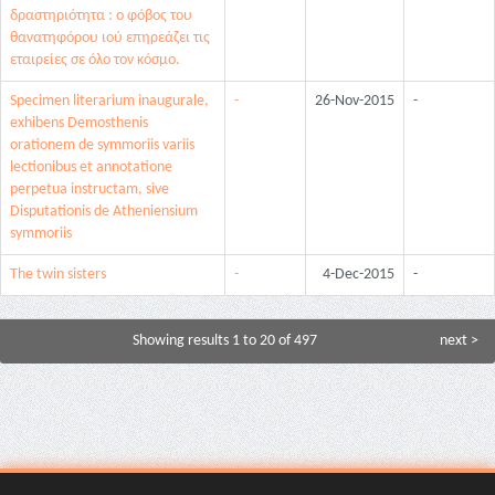
δραστηριότητα : ο φόβος του
θανατηφόρου ιού επηρεάζει τις
εταιρείες σε όλο τον κόσμο.
Specimen literarium inaugurale,
-
26-Nov-2015
-
exhibens Demosthenis
orationem de symmoriis variis
lectionibus et annotatione
perpetua instructam, sive
Disputationis de Atheniensium
symmoriis
The twin sisters
-
4-Dec-2015
-
Showing results 1 to 20 of 497
next >