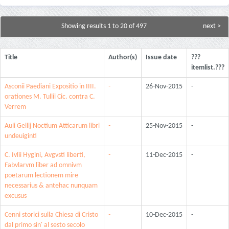
Showing results 1 to 20 of 497
next >
Title
Author(s)
Issue date
???
itemlist.???
Asconii Paediani Expositio in IIII.
-
26-Nov-2015
-
orationes M. Tullii Cic. contra C.
Verrem
Auli Gellij Noctium Atticarum libri
-
25-Nov-2015
-
undeuiginti
C. Ivlii Hygini, Avgvsti liberti,
-
11-Dec-2015
-
Fabvlarvm liber ad omnivm
poetarum lectionem mire
necessarius & antehac nunquam
excusus
Cenni storici sulla Chiesa di Cristo
-
10-Dec-2015
-
dal primo sin' al sesto secolo