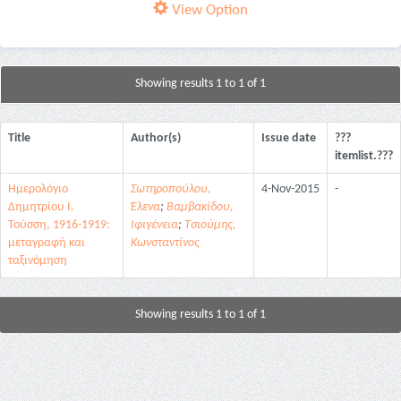
View Option
Showing results 1 to 1 of 1
Title
Author(s)
Issue date
???
itemlist.???
Ημερολόγιο
Σωτηροπούλου,
4-Nov-2015
-
Δημητρίου Ι.
Έλενα
;
Βαμβακίδου,
Τούσση, 1916-1919:
Ιφιγένεια
;
Τσιούμης,
μεταγραφή και
Κωνσταντίνος
ταξινόμηση
Showing results 1 to 1 of 1