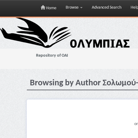
Browse
Advanced Search
Hel
Home
Skip
navigation
Repository of OAI
Browsing by Author Σολωμού
or