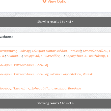
View Option
Showing results 1 to 4 of 4
Author(s)
Πνευματικός, Ιωάννης
;
Σολωμού-Παπανικολάου, Βασιλική
;
Αποστολοπούλου, Γ
.-Α.
;
Δικαίου, Γ.
;
Γεωργαντά, Ε.
;
Ιωαννίδης, Γ.
;
Καραχάλιου, Α.
;
Κουλιάτσης, Γ.
Σολωμού-Παπανικολάου, Βασιλική
Σολωμού-Παπανικολάου, Βασιλική
;
Solomou-Papanikolaou, Vassiliki
Νούτσος, Παναγιώτης
;
Σολωμού-Παπανικολάου, Βασιλική
Showing results 1 to 4 of 4