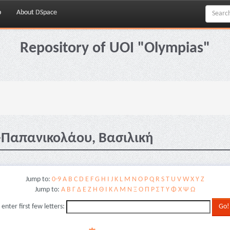
p
About DSpace
Repository of UOI "Olympias"
-Παπανικολάου, Βασιλική
Jump to:
0-9
A
B
C
D
E
F
G
H
I
J
K
L
M
N
O
P
Q
R
S
T
U
V
W
X
Y
Z
Jump to:
Α
Β
Γ
Δ
Ε
Ζ
Η
Θ
Ι
Κ
Λ
Μ
Ν
Ξ
Ο
Π
Ρ
Σ
Τ
Υ
Φ
Χ
Ψ
Ω
 enter first few letters: