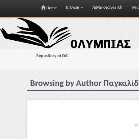
Browse
Advanced Search
Hel
Home
Skip
navigation
Repository of OAI
Browsing by Author Παγκαλίδ
or