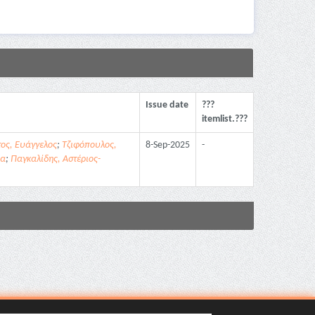
Issue date
???
itemlist.???
τος, Ευάγγελος
;
Τζιφόπουλος,
8-Sep-2025
-
ρα
;
Παγκαλίδης, Αστέριος-