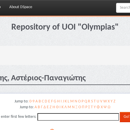
p
About DSpace
Repository of UOI "Olympias"
ης, Αστέριος-Παναγιώτης
Jump to:
0-9
A
B
C
D
E
F
G
H
I
J
K
L
M
N
O
P
Q
R
S
T
U
V
W
X
Y
Z
Jump to:
Α
Β
Γ
Δ
Ε
Ζ
Η
Θ
Ι
Κ
Λ
Μ
Ν
Ξ
Ο
Π
Ρ
Σ
Τ
Υ
Φ
Χ
Ψ
Ω
 enter first few letters: