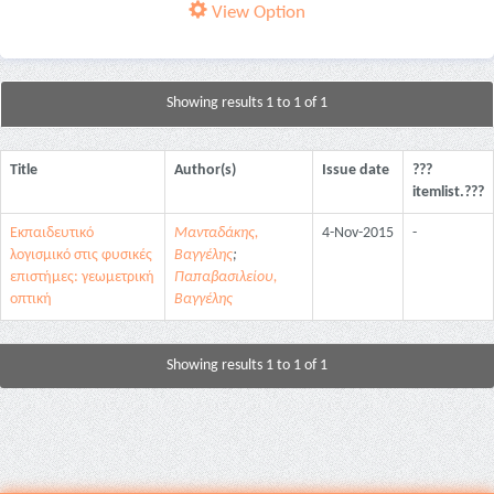
View Option
Showing results 1 to 1 of 1
Title
Author(s)
Issue date
???
itemlist.???
Εκπαιδευτικό
Μανταδάκης,
4-Nov-2015
-
λογισμικό στις φυσικές
Βαγγέλης
;
επιστήμες: γεωμετρική
Παπαβασιλείου,
οπτική
Βαγγέλης
Showing results 1 to 1 of 1