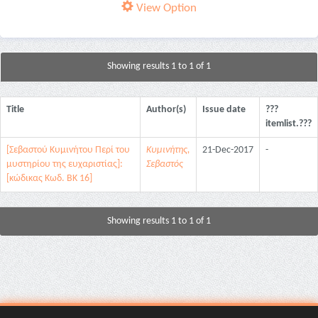
View Option
Showing results 1 to 1 of 1
Title
Author(s)
Issue date
???
itemlist.???
[Σεβαστού Κυμινήτου Περί του
Κυμινήτης,
21-Dec-2017
-
μυστηρίου της ευχαριστίας]:
Σεβαστός
[κώδικας Κωδ. ΒΚ 16]
Showing results 1 to 1 of 1