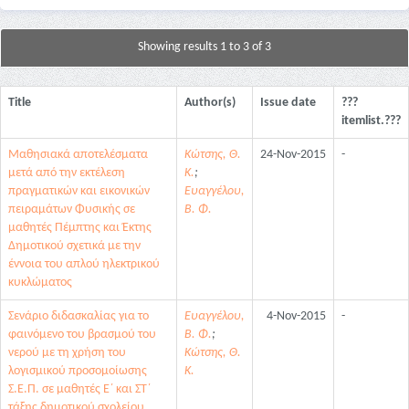
Showing results 1 to 3 of 3
Title
Author(s)
Issue date
???
itemlist.???
Μαθησιακά αποτελέσματα
Κώτσης, Θ.
24-Nov-2015
-
μετά από την εκτέλεση
Κ.
;
πραγματικών και εικονικών
Ευαγγέλου,
πειραμάτων Φυσικής σε
Β. Φ.
μαθητές Πέμπτης και Έκτης
Δημοτικού σχετικά με την
έννοια του απλού ηλεκτρικού
κυκλώματος
Σενάριο διδασκαλίας για το
Ευαγγέλου,
4-Nov-2015
-
φαινόμενο του βρασμού του
Β. Φ.
;
νερού με τη χρήση του
Κώτσης, Θ.
λογισμικού προσομοίωσης
Κ.
Σ.Ε.Π. σε μαθητές Ε΄ και ΣΤ΄
τάξης δημοτικού σχολείου