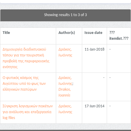
Showing results 1 to 3 of 3
Title
Author(s)
Issue date
???
itemlist.???
Δημιουργία διαδικτυακού
Δράκος,
11-Jan-2018
-
τόπου για την τουριστική
Ιωάννης
προβολή της περιφερειακής
ενότητας
Ο φυτικός κόσμος της
Δράκος,
-
-
Αιγύπτου υπό το φως των
Ιωάννης
;
ελληνικών παπύρων
Drakos,
Ioannis
Σύγκριση λογισμικών πακέτων
Δράκος,
17-Jun-2014
-
για ανάλυση και επεξεργασία
Ιωάννης
log files